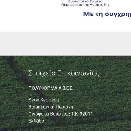
Στοιχεία Επικοινωνίας
ΠΟΛΥΦΟΡΜΑ Α.Β.Ε.Ε.
Θέση Κεσσέρη
Βιομηχανική Περιοχή
Οινόφυτα Βοιωτίας Τ.Κ. 32011
Ελλάδα