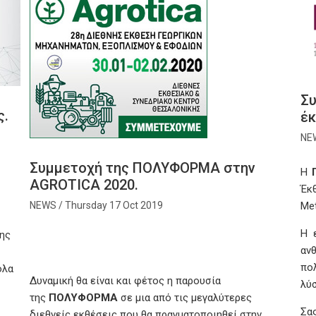
Σ
ς.
έκ
Συμμετοχή της ΠΟΛΥΦΟΡΜΑ στην
Η
AGROTICA 2020.
Έκ
Thursday 17 Oct 2019
Met
Η 
νης
αν
πο
όλα
Δυναμική θα είναι και φέτος η παρουσία
λύσ
της
ΠΟΛΥΦΟΡΜΑ
σε μια από τις μεγαλύτερες
Σα
διεθνείς εκθέσεις που θα πραγματοποιηθεί στην