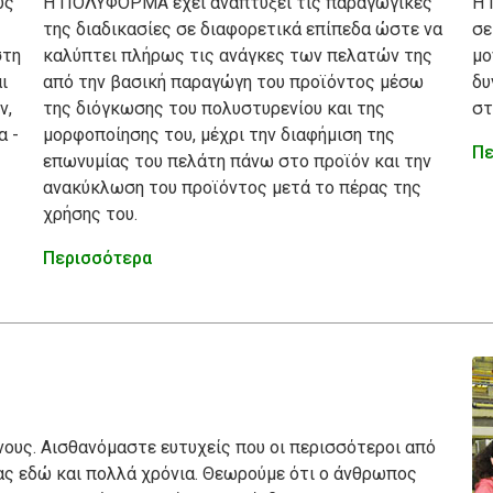
υς
Η ΠΟΛΥΦΟΡΜΑ έχει αναπτύξει τις παραγωγικές
Η 
της διαδικασίες σε διαφορετικά επίπεδα ώστε να
σε
στη
καλύπτει πλήρως τις ανάγκες των πελατών της
μο
ι
από την βασική παραγώγη του προϊόντος μέσω
δυ
ν,
της διόγκωσης του πολυστυρενίου και της
στ
α -
μορφοποίησης του, μέχρι την διαφήμιση της
Πε
επωνυμίας του πελάτη πάνω στο προϊόν και την
ανακύκλωση του προϊόντος μετά το πέρας της
χρήσης του.
Περισσότερα
υς. Αισθανόμαστε ευτυχείς που οι περισσότεροι από
ας εδώ και πολλά χρόνια. Θεωρούμε ότι ο άνθρωπος