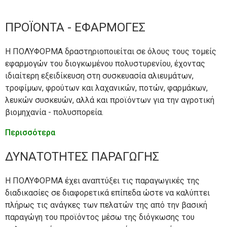
Πιστοποιήσεις
Συσκευασία φρούτων & λαχανικών
Μορφοποιημένα προϊόντα με καλούπια
Πιστοποιήσεις
Συσκευασία φρούτων & λαχανικών
Μορφοποιημένα προϊόντα με καλούπια
AIRPOP
AIRPOP
ΠΡΟΪΟΝΤΑ - ΕΦΑΡΜΟΓΕΣ
Ανθρώπινο Δυναμικό
Συσκευασία Φαρμάκων
Προϊόντα κοπής με παντογράφο και
Ανθρώπινο Δυναμικό
Συσκευασία Φαρμάκων
Προϊόντα κοπής με παντογράφο και
ΝΕΑ
ΝΕΑ
σκαπτικό
σκαπτικό
Η ΠΟΛΥΦΟΡΜΑ δραστηριοποιείται σε όλους τους τομείς
εφαρμογών του διογκωμένου πολυστυρενίου, έχοντας
Θέσεις Εργασίας
Συσκευασία Βιομηχανικών Προϊόντων
Θέσεις Εργασίας
Συσκευασία Βιομηχανικών Προϊόντων
ΕΠΙΚΟΙΝΩΝΙΑ
ΕΠΙΚΟΙΝΩΝΙΑ
ιδιαίτερη εξειδίκευση στη συσκευασία αλιευμάτων,
Εκτύπωση σε προϊόντα EPS με
Εκτύπωση σε προϊόντα EPS με
τροφίμων, φρούτων και λαχανικών, ποτών, φαρμάκων,
μεταξοτυπία
μεταξοτυπία
ΕΣΠΑ
Προβλάστηση σπόρων - πολυσπορεία
ΕΣΠΑ
Προβλάστηση σπόρων - πολυσπορεία
Πολιτική Ασφαλείας
λευκών συσκευών, αλλά και προϊόντων για την αγροτική
βιομηχανία - πολυσπορεία.
Τοποθέτηση ταινιοδακτύλιου σε κιβώτια
Τοποθέτηση ταινιοδακτύλιου σε κιβώτια
ΕΠΑνΕΚ 2014-2020
ΕΠΑνΕΚ 2014-2020
Μόνωση - Δόμηση
Μόνωση - Δόμηση
Πολιτική Cookies
EPS
EPS
Περισσότερα
ΕΝΙΣΧΥΣΗ ΜΕΣΑΙΩΝ ΕΠΙΧΕΙΡΗΣΕΩΝ
ΕΝΙΣΧΥΣΗ ΜΕΣΑΙΩΝ ΕΠΙΧΕΙΡΗΣΕΩΝ
Λοιπές Εφαρμογές
Λοιπές Εφαρμογές
ΣΤΗ ΣΤΕΡΕΑ ΕΛΛΑΔΑ
ΣΤΗ ΣΤΕΡΕΑ ΕΛΛΑΔΑ
Επικοινωνία
Ανακύκλωση χρησιμοποιημένων
Ανακύκλωση χρησιμοποιημένων
ΔΥΝΑΤΟΤΗΤΕΣ ΠΑΡΑΓΩΓΗΣ
προϊόντων EPS
προϊόντων EPS
Πράσινη Παραγωγική Επένδυση ΜμΕ
Πράσινη Παραγωγική Επένδυση ΜμΕ
Sitemap
Η ΠΟΛΥΦΟΡΜΑ έχει αναπτύξει τις παραγωγικές της
διαδικασίες σε διαφορετικά επίπεδα ώστε να καλύπτει
πλήρως τις ανάγκες των πελατών της από την βασική
παραγώγη του προϊόντος μέσω της διόγκωσης του