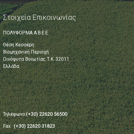
Στοιχεία Επικοινωνίας
ΠΟΛΥΦΟΡΜΑ Α.Β.Ε.Ε.
Θέση Κεσσέρη
Βιομηχανική Περιοχή
Οινόφυτα Βοιωτίας Τ.Κ. 32011
Ελλάδα
Τηλέφωνο:
(+30) 22620 56500
Fax:
(+30) 22620 31823